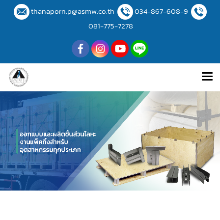
thanaporn.p@asmw.co.th
034-867-608-9
081-775-7278