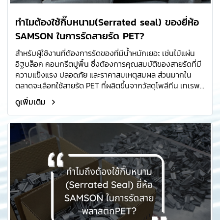
ทำไมต้องใช้กิ๊บหนาม(Serrated seal) ของยี่ห้อ
SAMSON ในการรัดสายรัด PET?
สำหรับผู้ใช้งานที่ต้องการรัดของที่มีน้ำหนักเยอะ เช่นไม้แผ่น
อิฐบล็อค คอนกรีตปูพื้น ซึ่งต้องการคุณสมบัติของสายรัดที่มี
ความแข็งแรง ปลอดภัย และราคาสมเหตุสมผล ส่วนมากใน
ตลาดจะเลือกใช้สายรัด PET ที่ผลิตขึ้นจากวัสดุโพลีทีน เทเรพ
ทาเลท(Polythene Terephthalate) ซึ่งสามารถรองรับน้ำ
ดูเพิ่มเติม
หนักและยืดตัวได้ดีกว่าสายรัดพลาสติกPP และราคาถูกกว่าสาย
รัดเหล็กพืด