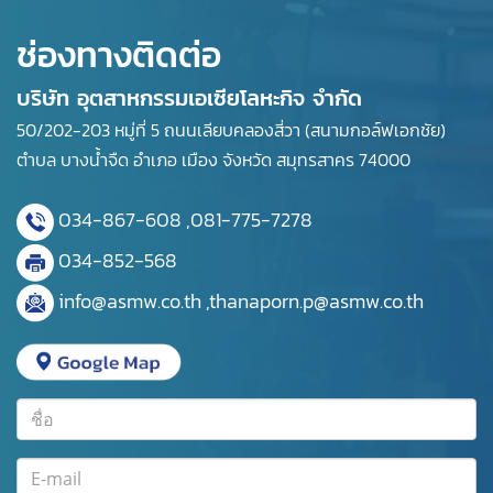
ช่องทางติดต่อ
บริษัท อุตสาหกรรมเอเซียโลหะกิจ จำกัด
50/202-203 หมู่ที่ 5 ถนนเลียบคลองสี่วา (สนามกอล์ฟเอกชัย)
ตำบล บางน้ำจืด อำเภอ เมือง จังหวัด สมุทรสาคร 74000
034-867-608
,
081-775-7278
034-852-568
info@asmw.co.th
,
thanaporn.p@asmw.co.th