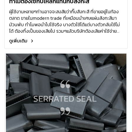
ทำไมต้องใช้กิ๊บเหล็กแทนกิ๊บสังกะสี
ผู้ใช้งานหลายๆท่านอาจจะสงสัยว่ากิ๊บสังกะสี ที่ขายอยู่ในท้อง
ตลาด ขายในmodern trade ที่เหมือนนําเศษแผ่นสังกะสีมา
ม้วนพับ ทําไมพอนําไปใช้จริง บางตัวใช้ได้แต่บางตัวกลับใช้ไม่
ได้ ต้องทิ้งเป็นของเสียไป รวมๆแล้วบริษัทต้องเสียค่าใช้จ่าย
ของเสียที่ใช้ไม่ได้จํานวนนี้ในปริมาณมาก เราสามารถช่วย
ดูเพิ่มเติม
บริษัทลดต้นทุนด้านการแพ็คในระยะยาวอย่างไรได้บ้าง