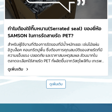
ทำไมต้องใช้กิ๊บหนาม(Serrated seal) ของยี่ห้อ
SAMSON ในการรัดสายรัด PET?
สำหรับผู้ใช้งานที่ต้องการรัดของที่มีน้ำหนักเยอะ เช่นไม้แผ่น
อิฐบล็อค คอนกรีตปูพื้น ซึ่งต้องการคุณสมบัติของสายรัดที่มี
ความแข็งแรง ปลอดภัย และราคาสมเหตุสมผล ส่วนมากใน
ตลาดจะเลือกใช้สายรัด PET ที่ผลิตขึ้นจากวัสดุโพลีทีน เทเรพ
ทาเลท(Polythene Terephthalate) ซึ่งสามารถรองรับน้ำ
ดูเพิ่มเติม
หนักและยืดตัวได้ดีกว่าสายรัดพลาสติกPP และราคาถูกกว่าสาย
รัดเหล็กพืด
ดูเพิ่มเติม