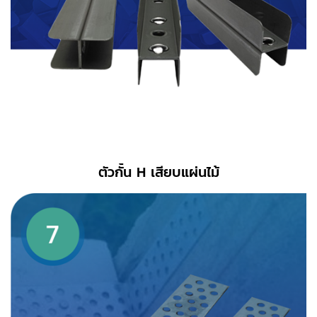
ตัวกั้น H เสียบแผ่นไม้