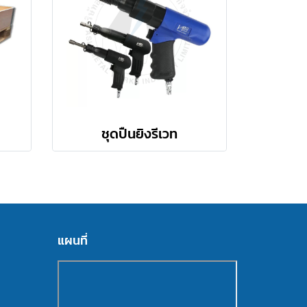
ชุดปืนยิงรีเวท
แผนที่