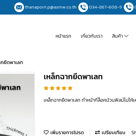
thanaporn.p@asmw.co.th
034-867-608-9
หน้าแรก
เกี่ยวกับเรา
สินค้า
ากยึดพาเลท
เหล็กฉากยึดพาเลท
เหล็กฉากยึดพาเลท ทำหน้าที่ล็อคม้วนฟิลม์ไม่ให้
เพิ่มรายการโปรด
เปรียบเทียบ
S